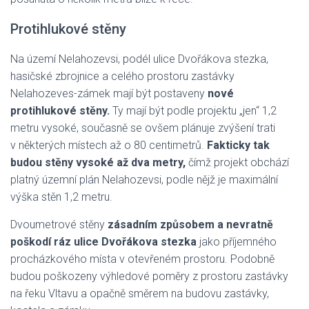
Protihlukové stěny
Na území Nelahozevsi, podél ulice Dvořákova stezka,
hasičské zbrojnice a celého prostoru zastávky
Nelahozeves-zámek mají být postaveny
nové
protihlukové stěny.
Ty mají být podle projektu „jen“ 1,2
metru vysoké, současně se ovšem plánuje zvýšení trati
v některých místech až o 80 centimetrů.
Fakticky tak
budou stěny vysoké až dva metry,
čímž projekt obchází
platný územní plán Nelahozevsi, podle nějž je maximální
výška stěn 1,2 metru.
Dvoumetrové stěny
zásadním způsobem a nevratně
poškodí ráz ulice Dvořákova stezka
jako příjemného
procházkového místa v otevřeném prostoru. Podobně
budou poškozeny výhledové poměry z prostoru zastávky
na řeku Vltavu a opačně směrem na budovu zastávky,