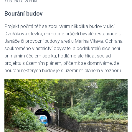
kostela a zámku.
Bourání budov
Projekt počítá též se zbouráním několika budov v ulici
Dvořákova stezka, mimo jiné průčelí bývalé restaurace U
Janáče či provozní budovy areálu Marina Vltava. Ochrana
soukromého vlastnictví obyvatel a podnikatelů sice není
primárním účelem spolku, hodláme ale hlídat soulad
projektu s územním plánem, přičemž se domníváme, že
bourání některých budov je s územním plánem v rozporu.