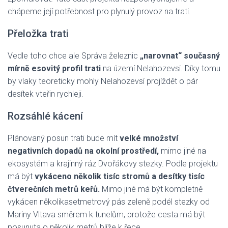
chápeme její potřebnost pro plynulý provoz na trati.
Přeložka trati
Vedle toho chce ale Správa železnic
„narovnat“ současný
mírně esovitý profil trati
na území Nelahozevsi. Díky tomu
by vlaky teoreticky mohly Nelahozevsí projíždět o pár
desítek vteřin rychleji.
Rozsáhlé kácení
Plánovaný posun trati bude mít
velké množství
negativních dopadů na okolní prostředí,
mimo jiné na
ekosystém a krajinný ráz Dvořákovy stezky. Podle projektu
má být
vykáceno několik tisíc stromů a desítky tisíc
čtverečních metrů keřů.
Mimo jiné má být kompletně
vykácen několikasetmetrový pás zeleně podél stezky od
Mariny Vltava směrem k tunelům, protože cesta má být
posunuta o několik metrů blíže k řece.