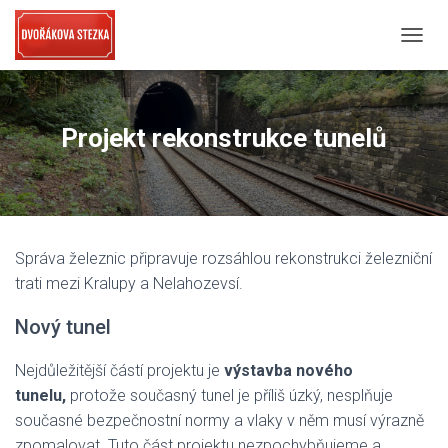
PŘEPN
Projekt rekonstrukce tunelů
Správa železnic připravuje rozsáhlou rekonstrukci železniční
trati mezi Kralupy a Nelahozevsí.
Nový tunel
Nejdůležitější částí projektu je
výstavba nového
tunelu,
protože současný tunel je příliš úzký, nesplňuje
současné bezpečnostní normy a vlaky v něm musí výrazně
zpomalovat. Tuto část projektu nezpochybňujeme a