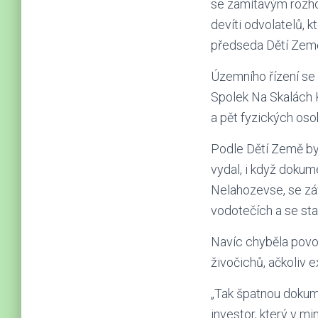
se zamítavým rozho
devíti odvolatelů, k
předseda Dětí Země
Územního řízení se 
Spolek Na Skalách K
a pět fyzických oso
Podle Dětí Země by
vydal, i když dok
Nelahozevse, se zá
vodotečích a se sta
Navíc chyběla povo
živočichů, ačkoliv 
„Tak špatnou dokumen
investor, který v mi