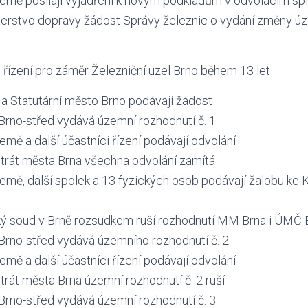
Země posílají vyjádření k novým podkladům v odvolacím sp
terstvo dopravy žádost Správy železnic o vydání změny ú
 řízení pro záměr Železniční uzel Brno během 13 let
a Statutární město Brno podávají žádost
rno-střed vydává územní rozhodnutí č. 1
emě a další účastníci řízení podávají odvolání
trát města Brna všechna odvolání zamítá
emě, další spolek a 13 fyzických osob podávají žalobu ke
ký soud v Brně rozsudkem ruší rozhodnutí MM Brna i ÚMČ 
rno-střed vydává územního rozhodnutí č. 2
emě a další účastníci řízení podávají odvolání
rát města Brna územní rozhodnutí č. 2 ruší
rno-střed vydává územní rozhodnutí č. 3