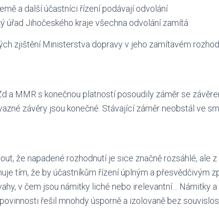
emě a další účastníci řízení podávají odvolání
ký úřad Jihočeského kraje všechna odvolání zamítá
ných zjištění Ministerstva dopravy v jeho zamítavém rozhodn
Zd a MMR s konečnou platností posoudily záměr se závěre
ávazné závěry jsou konečné. Stávající záměr neobstál ve sm
ut, že napadené rozhodnutí je sice značně rozsáhlé, ale z
huje tím, že by účastníkům řízení úplným a přesvědčivým 
úvahy, v čem jsou námitky liché nebo irelevantní… Námitky a
povinnosti řešil mnohdy úsporně a izolovaně bez souvislost