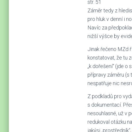
str. 51
Záměr tedy z hledis
pro hluk v denní i 
Navíc za předpoklad
nižší výšce by evid
Jinak řečeno MZd ří
konstatovat, že tu 
„k dořešení“ (jde o
přípravy záměru (s 
nespatřuje nic nes
Z podkladů pro vydá
s dokumentací. Pře
nesouhlasné, už v 
redukoval otázku na
jakýsi „prostředník