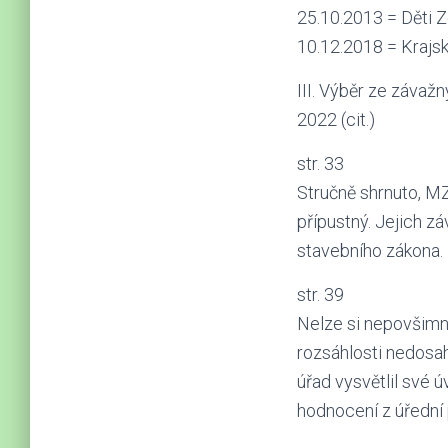
25.10.2013 = Děti Z
10.12.2018 = Krajs
III. Výběr ze závaž
2022 (cit.)
str. 33
Stručně shrnuto, M
přípustný. Jejich z
stavebního zákona.
str. 39
Nelze si nepovšimno
rozsáhlosti nedosa
úřad vysvětlil své 
hodnocení z úřední 