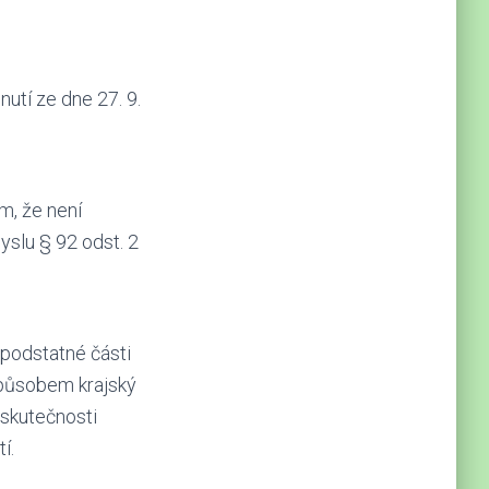
utí ze dne 27. 9.
m, že není
yslu § 92 odst. 2
 podstatné části
způsobem krajský
 skutečnosti
í.