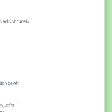
eveských tunelů
ších devět
vyjádření