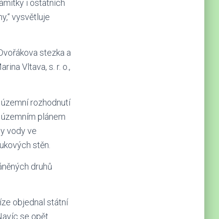
mitky i ostatních
y,“ vysvětluje
 Dvořákova stezka a
a Vltava, s. r. o.,
e územní rozhodnutí
s územním plánem
ty vody ve
lukových stěn.
ráněných druhů
íze objednal státní
 Navíc se opět