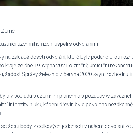
í Země
častníci územního řízení uspěli s odvoláními
y na základě deseti odvolání, které byly podané proti rozh
o kraje ze dne 19. srpna 2021 o změně umístění rekonstru
i, žádost Správy železnic z června 2020 svým rozhodnutím
ebyla v souladu s územním plánem a s požadavky závazného
tní intenzity hluku, kácení dřevin bylo povoleno nezákonně
.
i se šesti body z celkových jedenácti v našem odvolání ze 