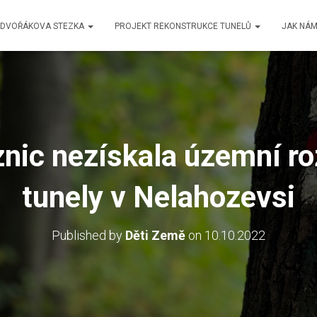
DVOŘÁKOVA STEZKA
PROJEKT REKONSTRUKCE TUNELŮ
JAK NÁM
znic nezískala územní ro
tunely v Nelahozevsi
Published by
Děti Země
on
10.10.2022