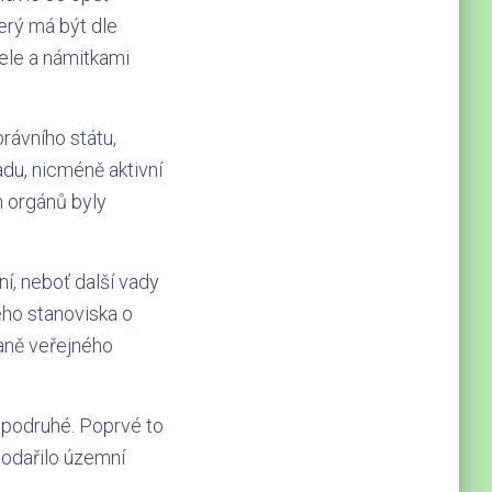
erý má být dle
ele a námitkami
rávního státu,
adu, nicméně aktivní
h orgánů byly
ní, neboť další vady
ého stanoviska o
aně veřejného
 podruhé. Poprvé to
podařilo územní