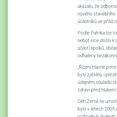
ukázalo, že odborno
nového stavebního 
účastníků se příliš 
Podle Patrika lze t
neboť sice došlo k 
účastí spolků, obča
odhaleny nezákonnos
„Řízení hlavně potvr
byly zjištěny i pře
údajném souladu st
zdraví před hlukem,“
Děti Země se umisť
bylo v letech 2005 
rozhodnutí dvakrát z