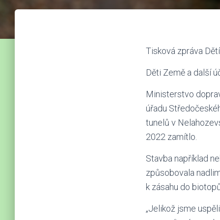
Tisková zpráva Dět
Děti Země a další ú
Ministerstvo doprav
úřadu Středočeskéh
tunelů v Nelahozevs
2022 zamítlo.
Stavba například n
způsobovala nadlimi
k zásahu do biotopů
„Jelikož jsme uspěl