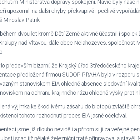
dnutím Ministerstva dopravy spokojeni. Navíc byly naše ná
teří upozornili na další chyby, překvapivě i pečlivě vypořádán
 Miroslav Patrik.
během dvou let kromě Dětí Země aktivně účastnil i spolek
ralupy nad Vltavou, dále obec Nelahozeves, společnost Marin
b.
lo především bizarní, že Krajský úřad Středočeského kraj
umentace předložená firmou SUDOP PRAHA byla v rozporu 
vazným stanoviskem EIA ohledně absence sledování kvali
noviskem na ochranu krajinného rázu ohledně výšky protih
lená výjimka ke škodlivému zásahu do biotopů zvláště ch
existenci tohoto rozhodnutí proces EIA jasně očekával.
taci jsme již dlouho neviděli a přitom si ji za veřejné pen
nulosti snad již nějaké železniční tratě připravoval a stavěl.