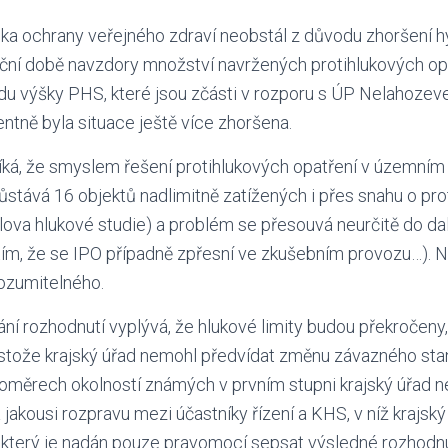
ka ochrany veřejného zdraví neobstál z důvodu zhoršení h
noční době navzdory množství navržených protihlukových op
u výšky PHS, které jsou zčásti v rozporu s ÚP Nelahozeves,
entně byla situace ještě více zhoršena.
ká, že smyslem řešení protihlukových opatření v územním 
zůstává 16 objektů nadlimitně zatížených i přes snahu o pro
 slova hlukové studie) a problém se přesouvá neurčitě do da
tím, že se IPO případně zpřesní ve zkušebním provozu…). 
rozumitelného.
ní rozhodnutí vyplývá, že hlukové limity budou překročeny
stože krajský úřad nemohl předvídat změnu závazného st
poměrech okolností známých v prvním stupni krajský úřad n
 jakousi rozpravu mezi účastníky řízení a KHS, v níž krajský
“, který je nadán pouze pravomocí sepsat výsledné rozhod