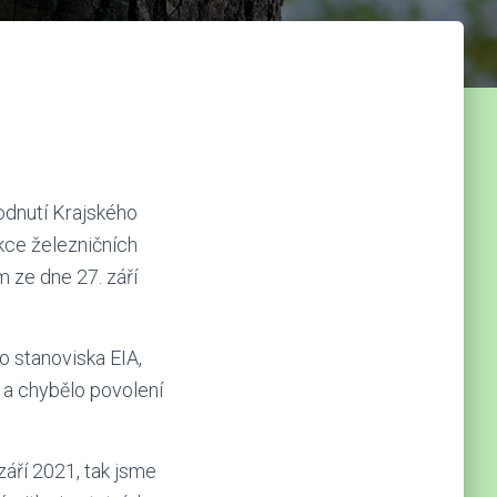
odnutí Krajského
kce železničních
 ze dne 27. září
 stanoviska EIA,
 a chybělo povolení
září 2021, tak jsme