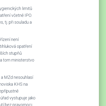
ygienických limitů
atření včetně IPO.
 tj. při souladu a
řízení není
tihluková opatření
lších stupňů
Na tom ministerstvo
, a MZd nesouhlasí
anoviska KHS na
epřípustně
 úřad vystupuje jako
nutí bez pravomoci