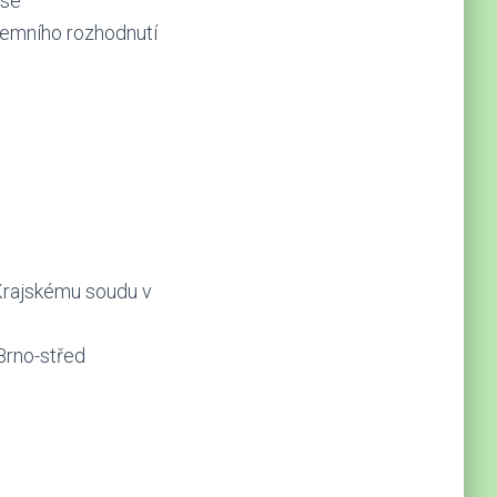
ise
zemního rozhodnutí
 Krajskému soudu v
Brno-střed