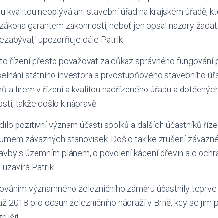
u kvalitou neoplývá ani stavební úřad na krajském úřadě, kt
zákona garantem zákonnosti, neboť jen opsal názory žadat
nezabýval,“ upozorňuje dále Patrik
oto řízení přesto považovat za důkaz správného fungování p
selhání státního investora a prvostupňového stavebního úř
nů a firem v řízení a kvalitou nadřízeného úřadu a dotčenýc
ti, takže došlo k nápravě.
dilo pozitivní význam účasti spolků a dalších účastníků říze
zkumem závazných stanovisek. Došlo tak ke zrušení závazn
avby s územním plánem, o povolení kácení dřevin a o ochr
 uzavírá Patrik.
ováním významného železničního záměru účastnily teprve
až 2018 pro odsun železničního nádraží v Brně, kdy se jim 
rušit.