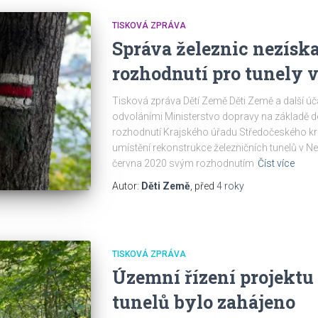
TISKOVÁ ZPRÁVA
Správa železnic nezísk
rozhodnutí pro tunely 
Tisková zpráva Dětí Země Děti Země a další úča
odvoláními Ministerstvo dopravy na základě des
rozhodnutí Krajského úřadu Středočeského kr
umístění rekonstrukce železničních tunelů v Ne
června 2020 svým rozhodnutím
Číst více
Autor:
Děti Země
, před
4 roky
TISKOVÁ ZPRÁVA
Územní řízení projektu
tunelů bylo zahájeno