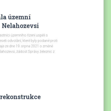
ala územní
v Nelahozevsi
stníci územního řízení uspěli s
eti odvolání, které byly podané proti
aje ze dne 19. srpna 2021 o změně
lahozevsi, žádost Správy železnic z
 rekonstrukce