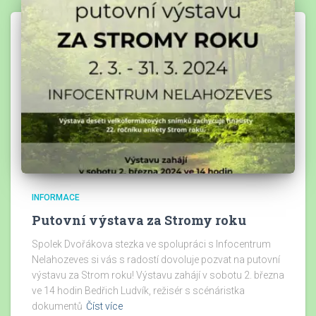
INFORMACE
Putovní výstava za Stromy roku
Spolek Dvořákova stezka ve spolupráci s Infocentrum
Nelahozeves si vás s radostí dovoluje pozvat na putovní
výstavu za Strom roku! Výstavu zahájí v sobotu 2. března
ve 14 hodin Bedřich Ludvík, režisér s scénáristka
dokumentů
Číst více