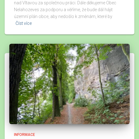
nad Vltavou za společnou práci. Dále děkujeme Obec
Nelahozeves za podporu a věříme, že bude dál hájit
územní plán obce, aby nedošlo k změnám, které by
Číst více
INFORMACE