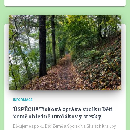
INFORMACE
ÚSPĚCH!! Tisková zpráva spolku Děti
Země ohledně Dvořákovy stezky
Děkujeme spolku Děti Země a Spolek Na Skalách Kralupy