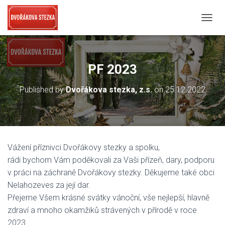
PŘEPN
PF 2023
Published by
Dvořákova stezka, z.s.
on
25.12.2022
Vážení příznivci Dvořákovy stezky a spolku,
rádi bychom Vám poděkovali za Vaši přízeň, dary, podporu
v práci na záchraně Dvořákovy stezky. Děkujeme také obci
Nelahozeves za její dar.
Přejeme Všem krásné svátky vánoční, vše nejlepší, hlavně
zdraví a mnoho okamžiků strávených v přírodě v roce
2023.