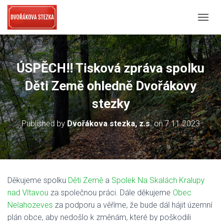
PŘEPN
ÚSPĚCH!! Tisková zpráva spolku
Děti Země ohledně Dvořákovy
stezky
Published by
Dvořákova stezka, z.s.
on
7.11.2023
Děkujeme spolku
Děti Země
a
Spolek Na Skalách Kralupy
nad Vltavou
za společnou práci. Dále děkujeme
Obec
Nelahozeves
za podporu a věříme, že bude dál hájit územní
plán obce, aby nedošlo k změnám, které by poškodili