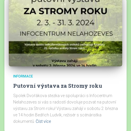
INFORMACE
Putovní výstava za Stromy roku
Spolek Dvořákova stezka ve spolupráci s Infocentrum
Nelahozeves si vás s radostí dovoluje pozvat na putovní
výstavu za Strom roku! Výstavu zahájí v sobotu 2. března
ve 14 hodin Bedřich Ludvík, režisér s scénáristka
dokumentů
Číst více