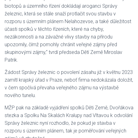
biotopů a územního řízení dokládají aroganci Správy
železnic, která se stále snaží protlačit svou stavbu v
rozporu s územním plánem Nelahozevse, a také důležitost
účasti spolků v těchto řízeních, které na chyby,
nezákonnosti a na závažné vlivy stavby na přírodu
upozornily, čímž pomohly chránit veřejné zájmy před
skupinovými zájmy,“ tvrdí předseda Dětí Země Miroslav
Patrik.
Žádost Správy železnic o povolení zásahu již v květnu 2023
zamítl krajský úřad v Praze, neboť firma nedokázala doložit,
v čem spočívá převaha veřejného zájmu na výstavbě
nového tunelu.
MŽP pak na základě vyjádření spolků Děti Země, Dvořákova
stezka a Spolku Na Skalách Kralupy nad Vltavou k odvolání
Správy železnic nyní rozhodlo, že pokud je stavba v
rozporu s územním plánem, tak je poměřování veřejných