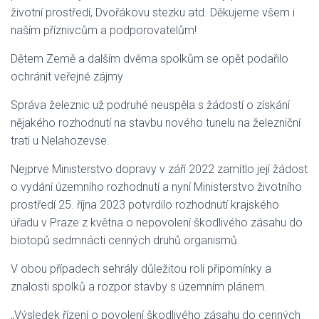
životní prostředí, Dvořákovu stezku atd. Děkujeme všem i
naším příznivcům a podporovatelům!
Dětem
Země a dalším dvěma spolkům se opět podařilo
ochránit veřejné zájmy
Správa železnic už podruhé neuspěla s žádostí o získání
nějakého rozhodnutí na stavbu nového tunelu na železniční
trati u Nelahozevse.
Nejprve Ministerstvo dopravy v září 2022 zamítlo její žádost
o vydání územního rozhodnutí a nyní Ministerstvo životního
prostředí 25. října 2023 potvrdilo rozhodnutí krajského
úřadu v Praze z května o nepovolení škodlivého zásahu do
biotopů sedmnácti cenných druhů organismů.
V obou případech sehrály důležitou roli připomínky a
znalosti spolků a rozpor stavby s územním plánem.
„Výsledek řízení o povolení škodlivého zásahu do cenných