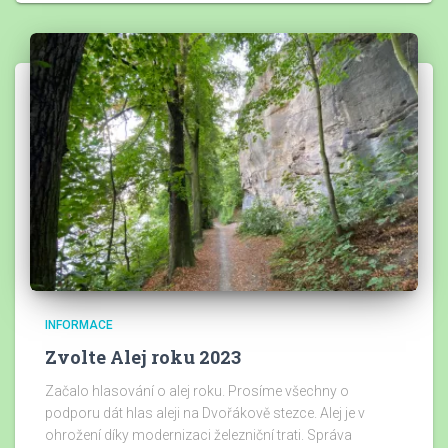
INFORMACE
Zvolte Alej roku 2023
Začalo hlasování o alej roku. Prosíme všechny o
podporu dát hlas aleji na Dvořákově stezce. Alej je v
ohrožení díky modernizaci železniční trati. Správa