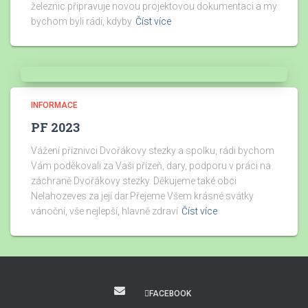
železnic připravuje novou projektovou dokumentaci a my
bychom byli rádi, kdyby
Číst více
INFORMACE
PF 2023
Vážení příznivci Dvořákovy stezky a spolku, rádi bychom
Vám poděkovali za Vaši přízeň, dary, podporu v práci na
záchraně Dvořákovy stezky. Děkujeme také obci
Nelahozeves za její dar.Přejeme Všem krásné svátky
vánoční, vše nejlepší, hlavně zdraví
Číst více
FACEBOOK